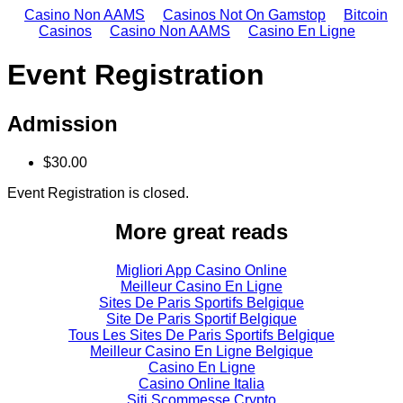
Casino Non AAMS
Casinos Not On Gamstop
Bitcoin
Casinos
Casino Non AAMS
Casino En Ligne
Event Registration
Admission
$30.00
Event Registration is closed.
More great reads
Migliori App Casino Online
Meilleur Casino En Ligne
Sites De Paris Sportifs Belgique
Site De Paris Sportif Belgique
Tous Les Sites De Paris Sportifs Belgique
Meilleur Casino En Ligne Belgique
Casino En Ligne
Casino Online Italia
Siti Scommesse Crypto