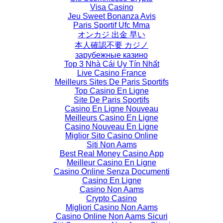
Visa Casino
Jeu Sweet Bonanza Avis
Paris Sportif Ufc Mma
オンカジ 出金 早い
本人確認不要 カジノ
зарубежные казино
Top 3 Nhà Cái Uy Tín Nhất
Live Casino France
Meilleurs Sites De Paris Sportifs
Top Casino En Ligne
Site De Paris Sportifs
Casino En Ligne Nouveau
Meilleurs Casino En Ligne
Casino Nouveau En Ligne
Miglior Sito Casino Online
Siti Non Aams
Best Real Money Casino App
Meilleur Casino En Ligne
Casino Online Senza Documenti
Casino En Ligne
Casino Non Aams
Crypto Casino
Migliori Casino Non Aams
Casino Online Non Aams Sicuri