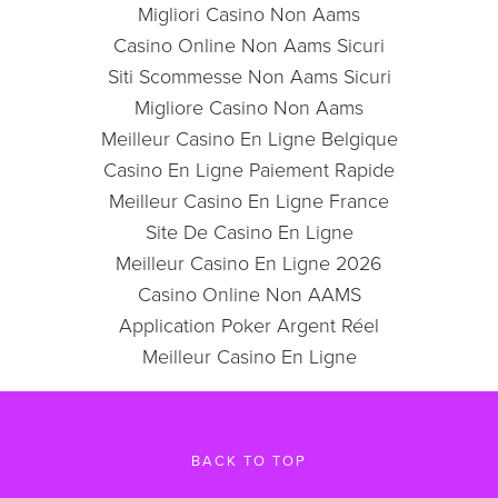
Migliori Casino Non Aams
Casino Online Non Aams Sicuri
Siti Scommesse Non Aams Sicuri
Migliore Casino Non Aams
Meilleur Casino En Ligne Belgique
Casino En Ligne Paiement Rapide
Meilleur Casino En Ligne France
Site De Casino En Ligne
Meilleur Casino En Ligne 2026
Casino Online Non AAMS
Application Poker Argent Réel
Meilleur Casino En Ligne
BACK TO TOP