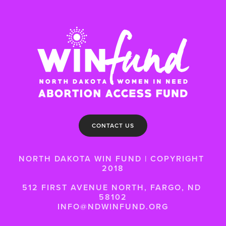
CONTACT US
NORTH DAKOTA WIN FUND | COPYRIGHT 
2018
512 FIRST AVENUE NORTH, FARGO, ND 
58102
INFO@NDWINFUND.ORG