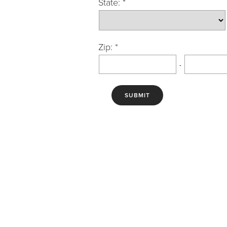
State:
Zip:
-