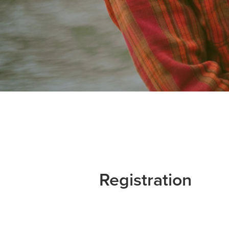
Registration