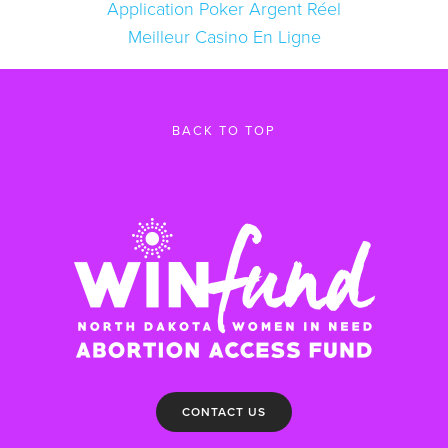
Application Poker Argent Réel
Meilleur Casino En Ligne
BACK TO TOP
CONTACT US