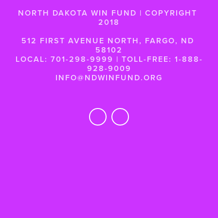
NORTH DAKOTA WIN FUND | COPYRIGHT 
2018
512 FIRST AVENUE NORTH, FARGO, ND 
58102
LOCAL: 701-298-9999 | TOLL-FREE: 1-888-
928-9009
INFO@NDWINFUND.ORG