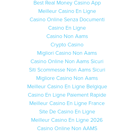
Best Real Money Casino App
Meilleur Casino En Ligne
Casino Online Senza Documenti
Casino En Ligne
Casino Non Aams
Crypto Casino
Migliori Casino Non Aams
Casino Online Non Aams Sicuri
Siti Scommesse Non Aams Sicuri
Migliore Casino Non Aams
Meilleur Casino En Ligne Belgique
Casino En Ligne Paiement Rapide
Meilleur Casino En Ligne France
Site De Casino En Ligne
Meilleur Casino En Ligne 2026
Casino Online Non AAMS