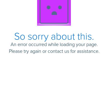
So sorry about this.
An error occurred while loading your page.
Please try again or contact us for assistance.