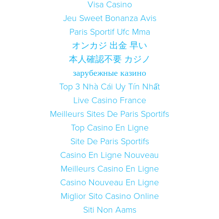
Visa Casino
Jeu Sweet Bonanza Avis
Paris Sportif Ufc Mma
オンカジ 出金 早い
本人確認不要 カジノ
зарубежные казино
Top 3 Nhà Cái Uy Tín Nhất
Live Casino France
Meilleurs Sites De Paris Sportifs
Top Casino En Ligne
Site De Paris Sportifs
Casino En Ligne Nouveau
Meilleurs Casino En Ligne
Casino Nouveau En Ligne
Miglior Sito Casino Online
Siti Non Aams