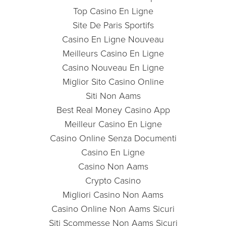
Top Casino En Ligne
Site De Paris Sportifs
Casino En Ligne Nouveau
Meilleurs Casino En Ligne
Casino Nouveau En Ligne
Miglior Sito Casino Online
Siti Non Aams
Best Real Money Casino App
Meilleur Casino En Ligne
Casino Online Senza Documenti
Casino En Ligne
Casino Non Aams
Crypto Casino
Migliori Casino Non Aams
Casino Online Non Aams Sicuri
Siti Scommesse Non Aams Sicuri