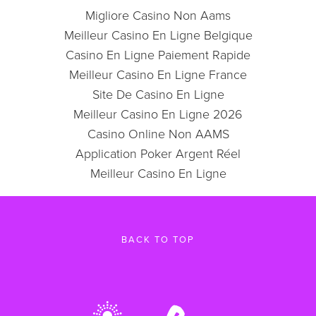
Migliore Casino Non Aams
Meilleur Casino En Ligne Belgique
Casino En Ligne Paiement Rapide
Meilleur Casino En Ligne France
Site De Casino En Ligne
Meilleur Casino En Ligne 2026
Casino Online Non AAMS
Application Poker Argent Réel
Meilleur Casino En Ligne
BACK TO TOP