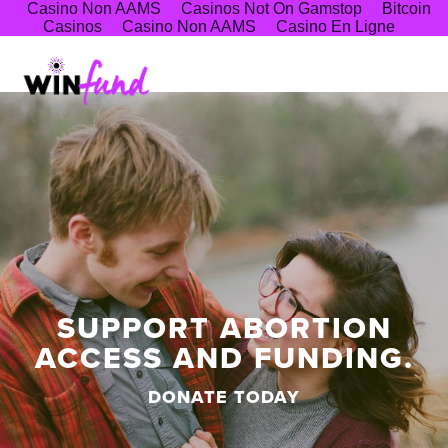
Casino Non AAMS
Casinos Not On Gamstop
Bitcoin
Casinos
Casino Non AAMS
Casino En Ligne
SUPPORT ABORTION
ACCESS AND FUNDING.
DONATE TODAY