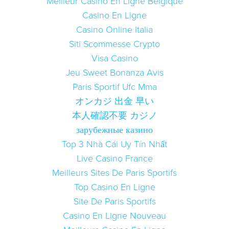
Meilleur Casino En Ligne Belgique
Casino En Ligne
Casino Online Italia
Siti Scommesse Crypto
Visa Casino
Jeu Sweet Bonanza Avis
Paris Sportif Ufc Mma
オンカジ 出金 早い
本人確認不要 カジノ
зарубежные казино
Top 3 Nhà Cái Uy Tín Nhất
Live Casino France
Meilleurs Sites De Paris Sportifs
Top Casino En Ligne
Site De Paris Sportifs
Casino En Ligne Nouveau