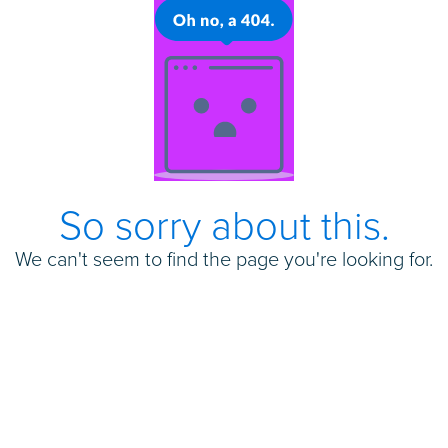
So sorry about this.
We can't seem to find the page you're looking for.