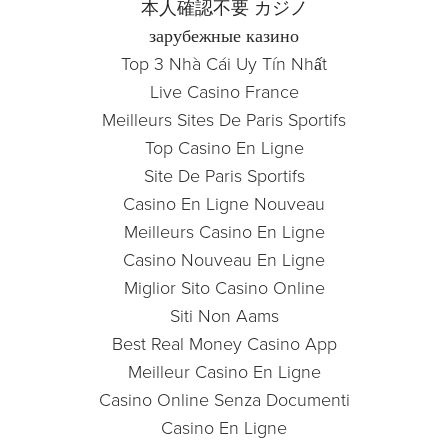
本人確認不要 カジノ
зарубежные казино
Top 3 Nhà Cái Uy Tín Nhất
Live Casino France
Meilleurs Sites De Paris Sportifs
Top Casino En Ligne
Site De Paris Sportifs
Casino En Ligne Nouveau
Meilleurs Casino En Ligne
Casino Nouveau En Ligne
Miglior Sito Casino Online
Siti Non Aams
Best Real Money Casino App
Meilleur Casino En Ligne
Casino Online Senza Documenti
Casino En Ligne