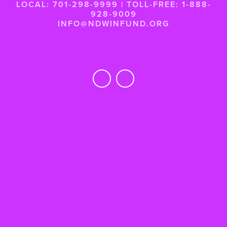
LOCAL: 701-298-9999 | TOLL-FREE: 1-888-
928-9009
INFO@NDWINFUND.ORG