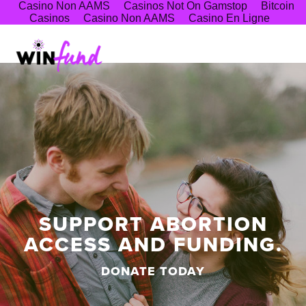
Casino Non AAMS
Casinos Not On Gamstop
Bitcoin
Casinos
Casino Non AAMS
Casino En Ligne
SUPPORT ABORTION
ACCESS AND FUNDING.
DONATE TODAY