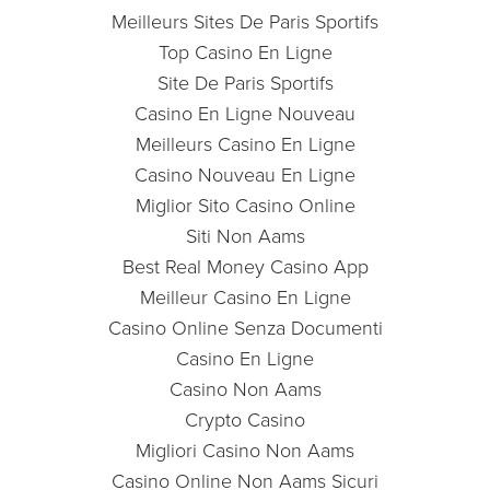
Meilleurs Sites De Paris Sportifs
Top Casino En Ligne
Site De Paris Sportifs
Casino En Ligne Nouveau
Meilleurs Casino En Ligne
Casino Nouveau En Ligne
Miglior Sito Casino Online
Siti Non Aams
Best Real Money Casino App
Meilleur Casino En Ligne
Casino Online Senza Documenti
Casino En Ligne
Casino Non Aams
Crypto Casino
Migliori Casino Non Aams
Casino Online Non Aams Sicuri