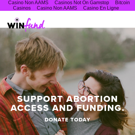
Casino Non AAMS
Casinos Not On Gamstop
Bitcoin
Casinos
Casino Non AAMS
Casino En Ligne
SUPPORT ABORTION
ACCESS AND FUNDING.
DONATE TODAY