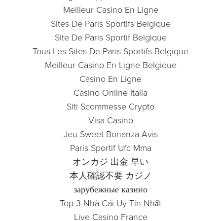
Meilleur Casino En Ligne
Sites De Paris Sportifs Belgique
Site De Paris Sportif Belgique
Tous Les Sites De Paris Sportifs Belgique
Meilleur Casino En Ligne Belgique
Casino En Ligne
Casino Online Italia
Siti Scommesse Crypto
Visa Casino
Jeu Sweet Bonanza Avis
Paris Sportif Ufc Mma
オンカジ 出金 早い
本人確認不要 カジノ
зарубежные казино
Top 3 Nhà Cái Uy Tín Nhất
Live Casino France