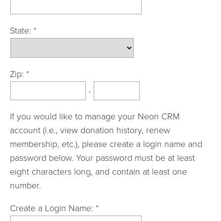
State:
Zip:
-
If you would like to manage your Neon CRM
account (i.e., view donation history, renew
membership, etc.), please create a login name and
password below. Your password must be at least
eight characters long, and contain at least one
number.
Create a Login Name: